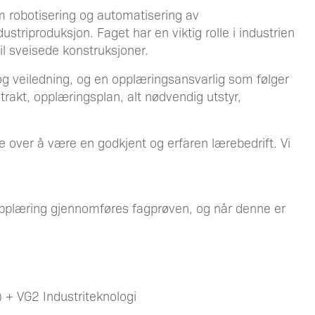
m robotisering og automatisering av
striproduksjon. Faget har en viktig rolle i industrien
til sveisede konstruksjoner.
og veiledning, og en opplæringsansvarlig som følger
rakt, opplæringsplan, alt nødvendig utstyr,
te over å være en godkjent og erfaren lærebedrift. Vi
opplæring gjennomføres fagprøven, og når denne er
) + VG2 Industriteknologi