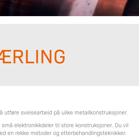
ÆRLING
å utføre sveisearbeid på ulike metallkonstruksjoner.
 små elektronikkdeler til store konstruksjoner. Du vil
 med en rekke metoder og etterbehandlingsteknikker.