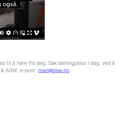
s til å høre fra deg. Søk lærlingplass i dag, ved å
R & ADM, e-post:
mari@psw.no