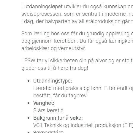
I utdanningsløpet utvikler du også kunnskap o
sveiseprosessen, som er sentralt i moderne indu
i dag, der halvparten av all stålproduksjon går 
Som lærling hos oss får du grundig opplæring 
deg gjennom læretiden. Du får også lærlingkont
arbeidsklær og verneutstyr.
I PSW tar vi sikkerheten din på alvor og er stol
gleder oss til å høre fra deg!
Utdanningstype:
Læretid med praksis og lønn. Etter endt 
bestått, får du fagbrev.
Varighet:
2 års læretid
Bakgrunn for å søke:
VG1 Teknikk og industriell produksjon (TIF
Søknadsfrist: